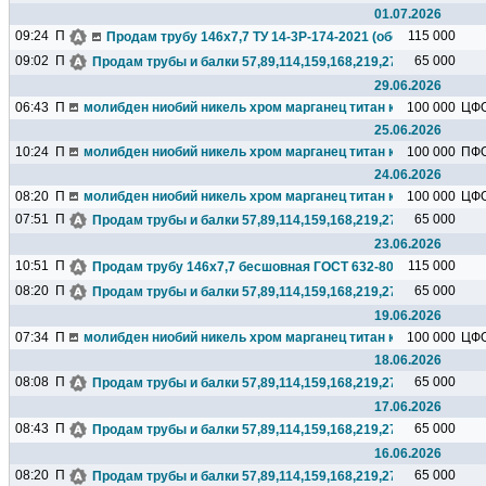
01.07.2026
09:24
П
115 000
Продам трубу 146х7,7 ТУ 14-3Р-174-2021 (обсадная), бесшо
09:02
П
65 000
Продам трубы и балки 57,89,114,159,168,219,273,325,377,426.
29.06.2026
06:43
П
молибден ниобий никель хром марганец титан кремний чугун ц
100 000
ЦФ
25.06.2026
10:24
П
молибден ниобий никель хром марганец титан кремний чугун ц
100 000
ПФ
24.06.2026
08:20
П
молибден ниобий никель хром марганец титан кремний чугун ц
100 000
ЦФ
07:51
П
65 000
Продам трубы и балки 57,89,114,159,168,219,273,325,377,426.
23.06.2026
10:51
П
115 000
Продам трубу 146х7,7 бесшовная ГОСТ 632-80(обсадная), 23т
08:20
П
65 000
Продам трубы и балки 57,89,114,159,168,219,273,325,377,426.
19.06.2026
07:34
П
молибден ниобий никель хром марганец титан кремний чугун ц
100 000
ЦФ
18.06.2026
08:08
П
65 000
Продам трубы и балки 57,89,114,159,168,219,273,325,377,426.
17.06.2026
08:43
П
65 000
Продам трубы и балки 57,89,114,159,168,219,273,325,377,426.
16.06.2026
08:20
П
65 000
Продам трубы и балки 57,89,114,159,168,219,273,325,377,426.