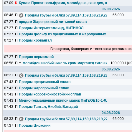
07:09
К
Куплю Прокат вольфрама, молибдена, ванадия, ниобия, тантала
06.08.2026
08:46
П
65 000
Продам трубы и балки 57,89,114,159,168,219,273,325,377,426.
07:27
П
продам Жаропрочный литьевой сплав
07:27
П
Продам Интерметаллинд, НИТИНОЛ
07:27
П
Продаю фольгу из прецизионных и жаропрочных сплавов
07:27
П
Продам хровангал
Глянцевая, баннерная и текстовая реклама н
07:27
П
Продаю пермаллой
06:58
П
молибден ниобий никель хром марганец титан кремний чугун ц
100 000
ЦФ
05.08.2026
08:21
П
65 000
Продам трубы и балки 57,89,114,159,168,219,273,325,377,426.
07:43
П
Продам прецизионный сплав
07:43
П
Продам жаропрочный сплав
07:43
П
Продам коррозионностойкий сплав
07:43
П
Медно-германиевый припой марок ПмГрОБ10-1-0,1; ПмГрН10-1,
07:43
П
Продам Тантал, Ниобий, Ванадий
04.08.2026
08:33
П
65 000
Продам трубы и балки 57,89,114,159,168,219,273,325,377,426.
07:37
П
Продам Цирконий