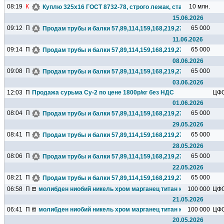
08:19
К
10 млн.
Куплю 325х16 ГОСТ 8732-78, строго лежак, сталь любая, 2 тр
15.06.2026
09:12
П
65 000
Продам трубы и балки 57,89,114,159,168,219,273,325,377,426.
11.06.2026
09:14
П
65 000
Продам трубы и балки 57,89,114,159,168,219,273,325,377,426.
08.06.2026
09:08
П
65 000
Продам трубы и балки 57,89,114,159,168,219,273,325,377,426.
03.06.2026
12:03
П
Продажа сурьма Су-2 по цене 1800р/кг без НДС
ЦФ
01.06.2026
08:04
П
65 000
Продам трубы и балки 57,89,114,159,168,219,273,325,377,426.
29.05.2026
08:41
П
65 000
Продам трубы и балки 57,89,114,159,168,219,273,325,377,426.
28.05.2026
08:06
П
65 000
Продам трубы и балки 57,89,114,159,168,219,273,325,377,426.
22.05.2026
08:21
П
65 000
Продам трубы и балки 57,89,114,159,168,219,273,325,377,426.
06:58
П
молибден ниобий никель хром марганец титан кремний чугун ц
100 000
ЦФ
21.05.2026
06:41
П
молибден ниобий никель хром марганец титан кремний чугун ц
100 000
ЦФ
20.05.2026