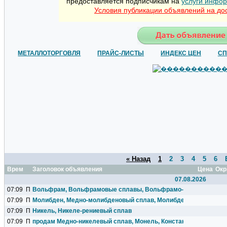
предоставляется подписчикам на
услуги инфор
Условия публикации объявлений на до
МЕТАЛЛОТОРГОВЛЯ
ПРАЙС-ЛИСТЫ
ИНДЕКС ЦЕН
СП
« Назад
1
2
3
4
5
6
Время
Заголовок объявления
Цена
Окр
07.08.2026
07:09
П
Вольфрам, Вольфрамовые сплавы, Вольфрамо-рениевые спла
07:09
П
Молибден, Медно-молибденовый сплав, Молибдено-рениевый 
07:09
П
Никель, Никеле-рениевый сплав
07:09
П
продам Медно-никелевый сплав, Монель, Константан.