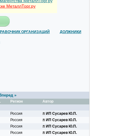
магентства МеталлТорг.ру
ске МеталлТорг.ру
РАВОЧНИК ОРГАНИЗАЦИЙ
ДОЛЖНИКИ
Вперед »
.
Регион
Автор
вы...
Россия
ИП Сусарев Ю.П.
сплав
Россия
ИП Сусарев Ю.П.
Россия
ИП Сусарев Ю.П.
Россия
ИП Сусарев Ю.П.