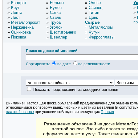
У
Квадрат
Рельсы
Олово
Круг
Рулон
Свинец
Лента
Сетка
Титан
Лист
Сталь
Цинк
Сырье
пр
Металлопрокат
Труба
Нержавейка
Уголок
Металлолом
Оцинковка
Шестигранник
Чугун
Поковка
Швеллер
Ферросплавы
Поиск по доске объявлений
Сортировать:
по дате
по релевантности
Показать предложения из соседних регионов
Внимание! Настоящая доска объявлений предназначена для обмена ком
относящимися к оптовому рынку черных и цветных металлов (и сопутству
платной основе
при условии соблюдения следующих
Правил
.
Размещение объявлений на доске МеталлТорг
платной основе. Это либо оплата за кажд
оформление пакета услуг. Также взможность